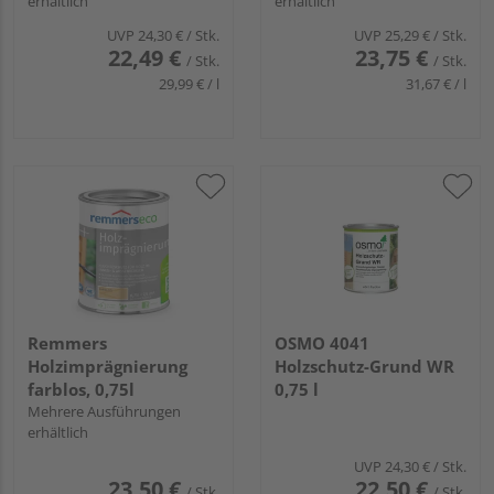
erhältlich
erhältlich
UVP
24,30 €
/ Stk.
UVP
25,29 €
/ Stk.
22,49 €
23,75 €
/ Stk.
/ Stk.
29,99 € / l
31,67 € / l
Remmers
OSMO 4041
Holzimprägnierung
Holzschutz-Grund WR
farblos, 0,75l
0,75 l
Mehrere Ausführungen
erhältlich
UVP
24,30 €
/ Stk.
23,50 €
22,50 €
/ Stk.
/ Stk.