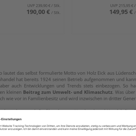
o lautet das selbst formulierte Motto von Holz Eick aus Lüdens
handel hat bereits 1924 seinen Betrieb aufgenommen und kann 
 aber auch Entwicklungen und Trends stets einbezogen. So habe
nen kleinen
Beitrag zum Umwelt- und Klimaschutz
. Was über
ach wie vor in Familienbesitz und wird inzwischen in dritter Gene
brauchern auch Profikunden aus Handwerk und Handel. Sie alle 
erende Ausstellung und die umfangreichen Serviceleistungen. I
e da!