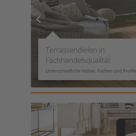
rassendielen in
hhandelsqualität
schiedliche Hölzer, Farben und Profile