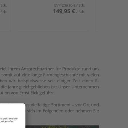
cheid, Ihrem Ansprechpartner für Produkte rund um
somit auf eine lange Firmengeschichte mit vielen
n wir beispielsweise seit einiger Zeit einen E-
 die Jahre gleichgeblieben ist: Unser Unternehmen
ration von Ernst Eick geführt.
schätzen das vielfältige Sortiment – vor Ort und
nformieren Sie sich im Folgenden oder nehmen Sie