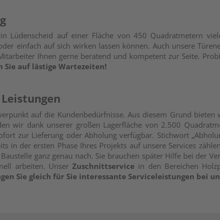
ng
 in Lüdenscheid auf einer Fläche von 450 Quadratmetern vie
n oder einfach auf sich wirken lassen können. Auch unsere Türen
itarbeiter Ihnen gerne beratend und kompetent zur Seite. Probi
Sie auf lästige Wartezeiten!
 Leistungen
werpunkt auf die Kundenbedürfnisse. Aus diesem Grund bieten 
den wir dank unserer großen Lagerfläche von 2.500 Quadratme
 sofort zur Lieferung oder Abholung verfügbar. Stichwort „Abhol
its in der ersten Phase Ihres Projekts auf unsere Services zählen
Baustelle ganz genau nach. Sie brauchen später Hilfe bei der V
nell arbeiten. Unser
Zuschnittservice
in den Bereichen Holzp
agen Sie gleich für Sie interessante Serviceleistungen bei 