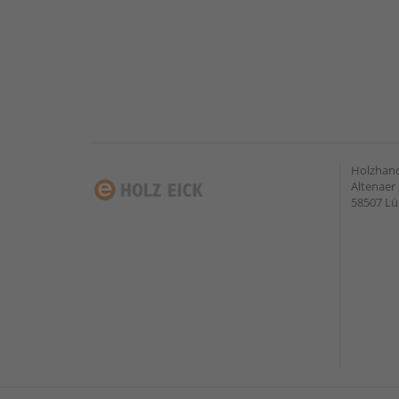
Holzhan
Altenaer 
58507 Lü