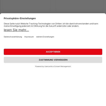
OSMO Rührholz
Faxe Schleifschrubber
UVP
0,85 €
/ Stk.
0,79 €
59,95 €
/ Stk.
/ Stk.