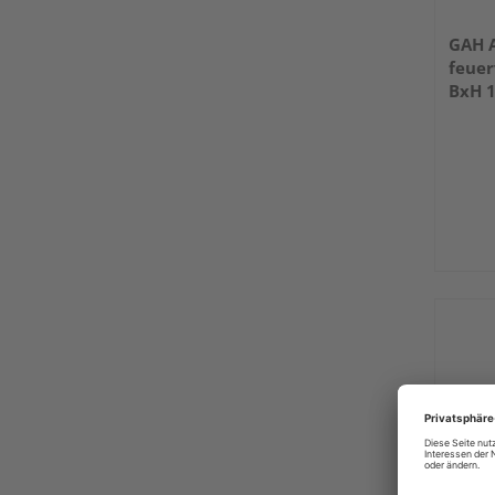
GAH A
feuer
BxH 