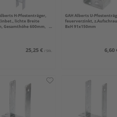
lberts H-Pfostenträger,
GAH Alberts U-Pfostenträg
Einbet., lichte Breite
feuerverzinkt, z.Aufschra
, Gesamthöhe 600mm,
BxH 91x150mm
ke 5mm
25,25 €
6,60 
/ Stk.