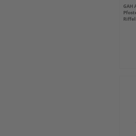
GAH A
Pfost
Riffel
121x