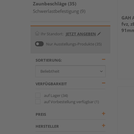
Zaunbeschläge (35)
Schwerlastbefestigung (9)
GAH A
fvz, z
91mm
Ihr Standort:
JETZT ANGEBEN
Stär
Nur Ausstellungs-Produkte
(35)
SORTIERUNG:
VERFÜGBARKEIT
auf Lager
(34)
auf Vorbestellung verfügbar
(1)
PREIS
HERSTELLER