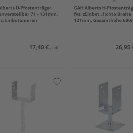
lberts U-Pfostenträger,
GAH Alberts H-Pfostenträg
enverstellbar 71 - 131mm,
fvz, zEinbet., lichte Breite
, z. Einbetonieren
121mm, Gesamthöhe 600
Stärke 5mm
17,40 €
26,95 
/ Stk.