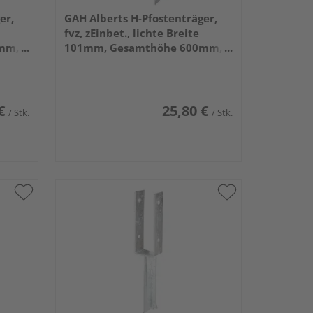
er,
GAH Alberts H-Pfostenträger,
fvz, zEinbet., lichte Breite
mm,
101mm, Gesamthöhe 600mm,
Stärke 5mm
€
25,80 €
/ Stk.
/ Stk.