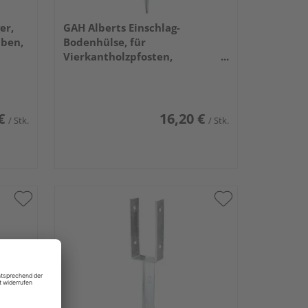
er,
GAH Alberts Einschlag-
uben,
Bodenhülse, für
Vierkantholzpfosten,
feuerverzinkt, 91x91/900mm
€
16,20 €
/ Stk.
/ Stk.