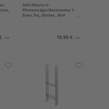
er,
GAH Alberts U-
31mm,
Pfostenträger/Betonanker T-
Eisen, fvz, zEinbet., BxH
71x200mm, L Anker 200mm
€
10,95 €
/ Stk.
/ Stk.