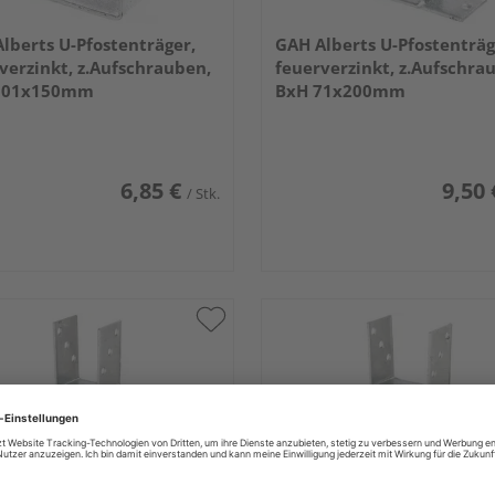
lberts U-Pfostenträger,
GAH Alberts U-Pfostenträg
verzinkt, z.Aufschrauben,
feuerverzinkt, z.Aufschra
101x150mm
BxH 71x200mm
6,85 €
9,50 
/ Stk.