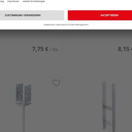
lberts U-
GAH Alberts U-
enträger/Betonanker
Pfostenträger/Betonanker
stahl, fvz, zEinbet., BxH
Riffelstahl, fvz, zEinbet., 
04mm, L Anker 200mm
101x104mm, L Anker 20
7,75 €
8,15 
/ Stk.