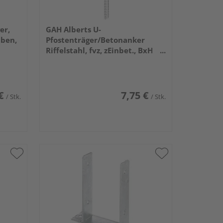
er,
GAH Alberts U-
uben,
Pfostenträger/Betonanker
Riffelstahl, fvz, zEinbet., BxH
91x104mm, L Anker 200mm
€
7,75 €
/ Stk.
/ Stk.