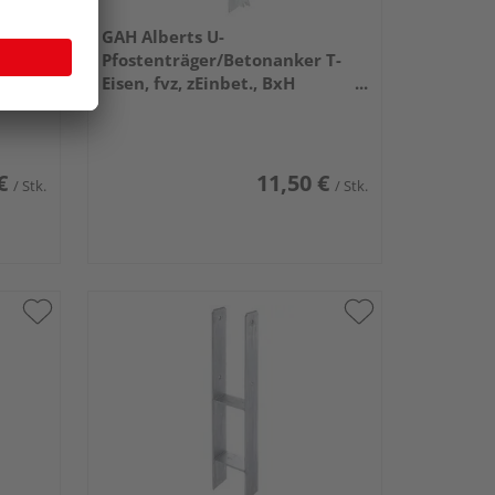
GAH Alberts U-
Pfostenträger/Betonanker T-
BxH
Eisen, fvz, zEinbet., BxH
0mm
91x200mm, L Anker 200mm
€
11,50 €
/ Stk.
/ Stk.