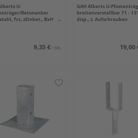
lberts U-
GAH Alberts U-Pfostenträg
enträger/Betonanker
breitenverstellbar 71 - 1
stahl, fvz, zEinbet., BxH
disp., z. Aufschrauben
104mm, L Anker 200mm
9,35 €
19,00 
/ Stk.