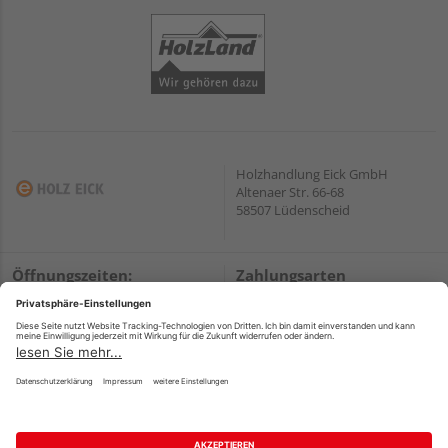
Holzhandlung Eick GmbH
Altenaer Str. 66-68
58507 Lüdenscheid
Öffnungszeiten:
Zahlungsarten
Mo. – Fr.
07:15 – 17:30
PayPal
Sa. – So.
geschlossen
Onlineüberweisung
Jeden 1. Samstag im Monat von
Kreditkarte
08:00 - 14:00 Uhr geöffnet
Rechnung*
Wir helfen Ihnen gerne
*Bonität vorausgesetzt
weiter