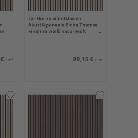
ter Hürne SilentDesign
r
Akustikpaneele Eiche Themse
mm
Fineline weiß naturgeölt
2400x520x21mm
 €
89,15 €
/ m²
/ m²