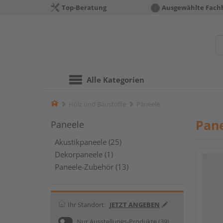
Top-Beratung
Ausgewählte Fach
Alle Kategorien
Home
Holz und Baustoffe
Paneele
Pan
Paneele
Akustikpaneele (25)
Dekorpaneele (1)
Paneele-Zubehör (13)
Ihr Standort:
JETZT ANGEBEN
Nur Ausstellungs-Produkte
(39)