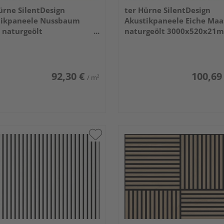
ürne SilentDesign
ter Hürne SilentDesign
tikpaneele Nussbaum
Akustikpaneele Eiche Maa
 naturgeölt
naturgeölt 3000x520x21
553x21mm
92,30 €
100,69
/ m²