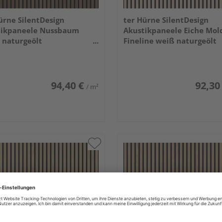
ürne SilentDesign
ter Hürne SilentDesign
tikpaneele Nussbaum
Akustikpaneele Eiche Mol
 naturgeölt
Fineline weiß naturgeölt
x520x21mm
2400x520x21mm
94,40 €
92,30
/ m²