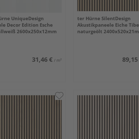
ürne UniqueDesign
ter Hürne SilentDesign
le Decor Edition Esche
Akustikpaneele Eiche Tibe
tallweiß 2600x250x12mm
naturgeölt 2400x520x21
31,46 €
89,15
/ m²