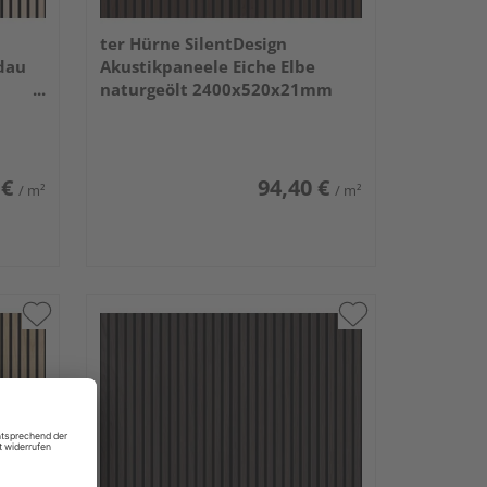
ter Hürne SilentDesign
dau
Akustikpaneele Eiche Elbe
naturgeölt 2400x520x21mm
 €
94,40 €
/ m²
/ m²