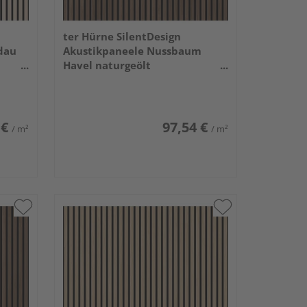
ter Hürne SilentDesign
dau
Akustikpaneele Nussbaum
Havel naturgeölt
2400x520x21mm
 €
97,54 €
/ m²
/ m²