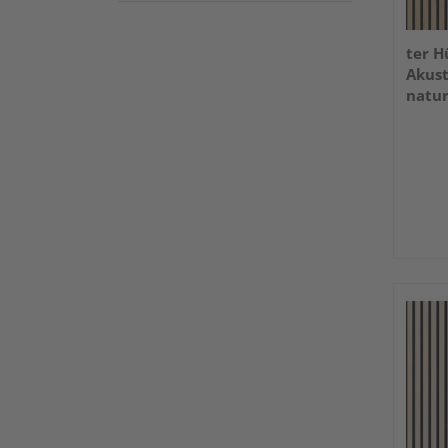
ter H
Akust
natu