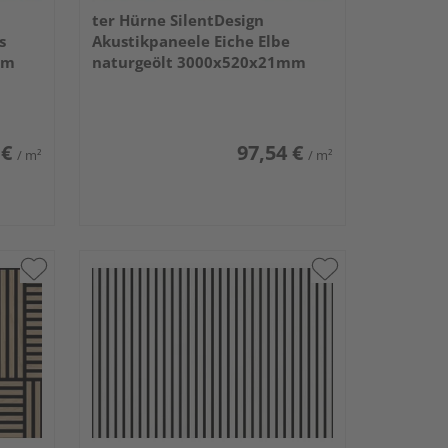
ter Hürne SilentDesign
s
Akustikpaneele Eiche Elbe
mm
naturgeölt 3000x520x21mm
 €
97,54 €
/ m²
/ m²