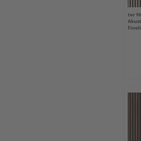
ter H
Akust
Finel
3000