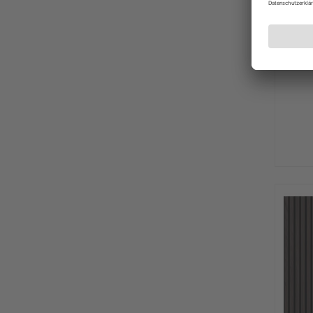
ter H
Akust
natu