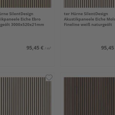
ürne SilentDesign
ter Hürne SilentDesign
ikpaneele Eiche Ebro
Akustikpaneele Eiche Mol
rgeölt 3000x520x21mm
Fineline weiß naturgeölt
3000x520x21mm
95,45 €
95,45
/ m²