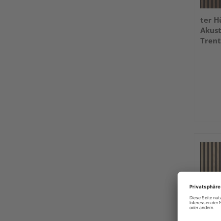
ter H
Akus
Trent
2400