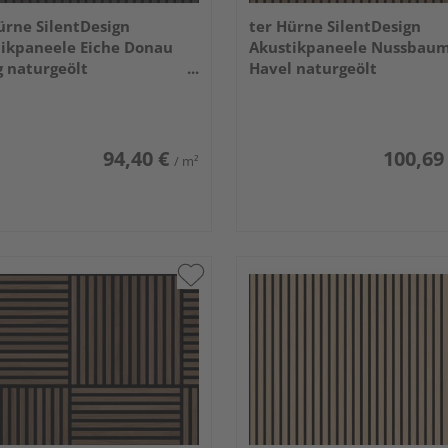
ürne SilentDesign
ter Hürne SilentDesign
ikpaneele Eiche Donau
Akustikpaneele Nussbau
g naturgeölt
Havel naturgeölt
x520x21mm
3000x520x21mm
94,40 €
100,69
/ m²