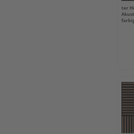
ter H
Akust
farbi
2400