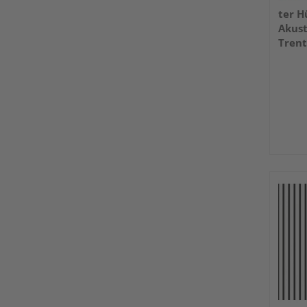
ter H
Akus
Trent
553x