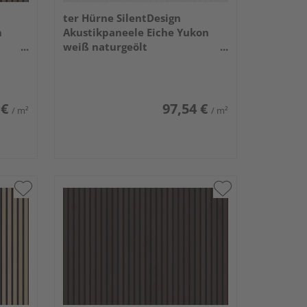
ter Hürne SilentDesign
m
Akustikpaneele Eiche Yukon
weiß naturgeölt
2400x520x21mm
 €
97,54 €
/ m²
/ m²