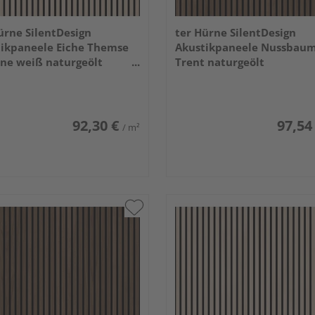
ürne SilentDesign
ter Hürne SilentDesign
ikpaneele Eiche Themse
Akustikpaneele Nussbau
ine weiß naturgeölt
Trent naturgeölt
x520x21mm
3000x520x21mm
92,30 €
97,54
/ m²