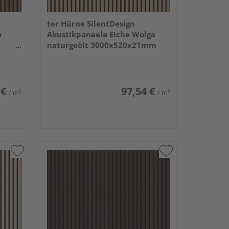
ter Hürne SilentDesign
m
Akustikpaneele Eiche Wolga
naturgeölt 3000x520x21mm
 €
97,54 €
/ m²
/ m²