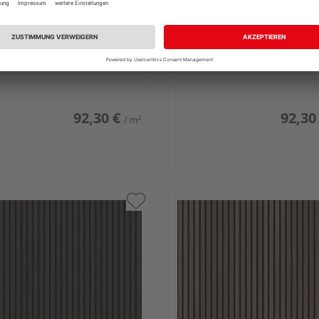
ürne SilentDesign
ter Hürne SilentDesign
ikpaneele Eiche Ebro
Akustikpaneele Eiche Tibe
rgeölt 2400x520x21mm
naturgeölt 3000x520x21
92,30 €
92,30
/ m²