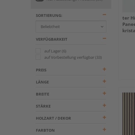
SORTIERUNG:
ter H
Panee
kris
VERFÜGBARKEIT
auf Lager
(6)
auf Vorbestellung verfügbar
(33)
PREIS
LÄNGE
BREITE
STÄRKE
HOLZART / DEKOR
FARBTON