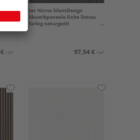
ter Hürne SilentDesign
r
Akustikpaneele Eiche Donau
mm
farbig naturgeölt
3000x520x21mm
 €
97,54 €
/ m²
/ m²