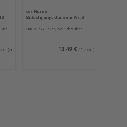
ter Hürne
T3
Befestigungsklammer Nr. 3
n und
100 Stück / Paket, inkl. Schrauben
13,49 €
Paket(e)
/ Paket(e)