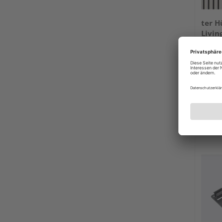
ter H
Livin
Märta