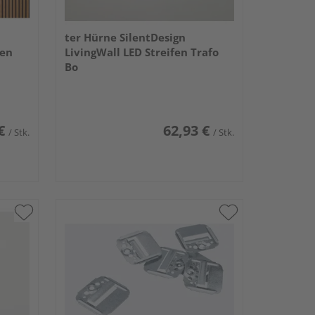
ter Hürne SilentDesign
fen
LivingWall LED Streifen Trafo
Bo
€
62,93 €
/ Stk.
/ Stk.