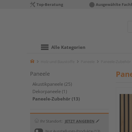
Top-Beratung
Ausgewählte Fach
Alle Kategorien
Home
Holz und Baustoffe
Paneele
Paneele-Zubehör
Pan
Paneele
Akustikpaneele (25)
Dekorpaneele (1)
Paneele-Zubehör (13)
Ihr Standort:
JETZT ANGEBEN
Nur Ausstellungs-Produkte
(13)