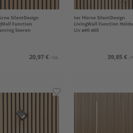
ürne SilentDesign
ter Hürne SilentDesign
gWall Function
LivingWall Function Holzk
enring Soeren
Liv ⌀40 ⌀60
20,97 €
39,85 €
/ Stk.
/ 