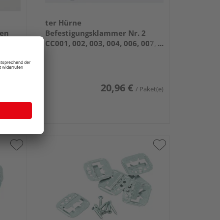
ter Hürne
fen
Befestigungsklammer Nr. 2
CC001, 002, 003, 004, 006, 007,
008 160x140x85mm
€
20,96 €
/ Stk.
/ Paket(e)