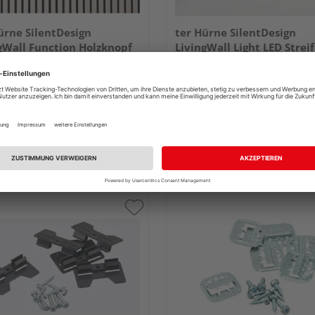
ürne SilentDesign
ter Hürne SilentDesign
gWall Function Holzknopf
LivingWall Light LED Strei
 ⌀40 ⌀60
Frido Fernbedienung
39,85 €
15,72 
/ Paket(e)