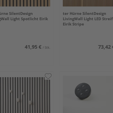
ürne SilentDesign
ter Hürne SilentDesign
gWall Light Spotlicht Eirik
LivingWall Light LED Strei
Eirik Stripe
41,95 €
73,42 
/ Stk.