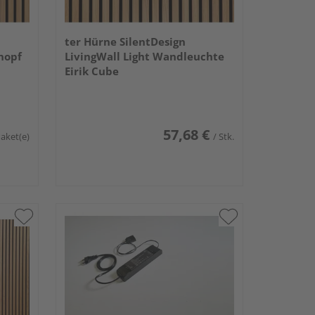
ter Hürne SilentDesign
nopf
LivingWall Light Wandleuchte
Eirik Cube
57,68 €
Paket(e)
/ Stk.