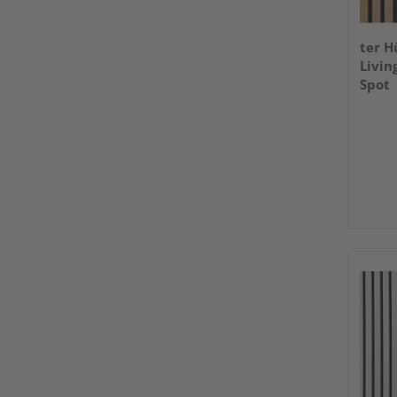
ter H
Livin
Spot