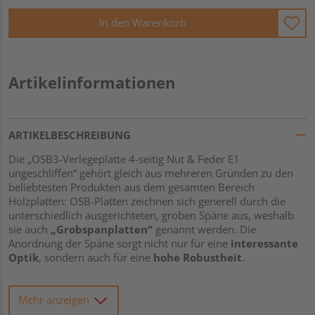
In den Warenkorb
Artikelinformationen
ARTIKELBESCHREIBUNG
Die „OSB3-Verlegeplatte 4-seitig Nut & Feder E1
ungeschliffen“ gehört gleich aus mehreren Gründen zu den
beliebtesten Produkten aus dem gesamten Bereich
Holzplatten: OSB-Platten zeichnen sich generell durch die
unterschiedlich ausgerichteten, groben Späne aus, weshalb
sie auch
„Grobspanplatten“
genannt werden. Die
Anordnung der Späne sorgt nicht nur für eine
interessante
Optik
, sondern auch für eine
hohe Robustheit
.
Die Nutzungsklasse der vorliegenden Platte lautet
OSB3
.
Damit ist sie sowohl
für tragende Zwecke in Trocken- als
Mehr anzeigen
auch in Feuchtbereichen
geeignet. Weiterhin besitzt das