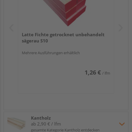
Nut- und Feder-Verbindung mit einschließt. Das
abweichende Deckmaß muss bei der Ermittlung Ihres
Bedarfs berücksichtigt werden.
Latte Fichte getrocknet unbehandelt
sägerau S10
Mehrere Ausführungen erhältlich
1,26 €
/ lfm
Kantholz
ab 2,90 € / lfm
gesamte Kategorie Kantholz entdecken