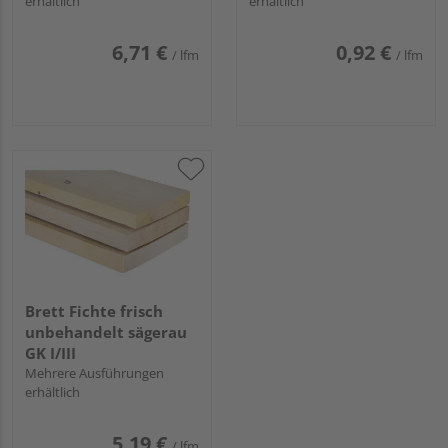
erhältlich
erhältlich
6,71 €
0,92 €
/ lfm
/ lfm
Brett Fichte frisch
unbehandelt sägerau
GK I/III
Mehrere Ausführungen
erhältlich
5,19 €
/ lfm