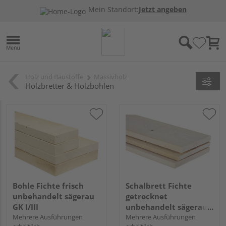
Mein Standort:
Jetzt angeben
Holz und Baustoffe
Massivholz
Holzbretter & Holzbohlen
Bohle Fichte frisch
Schalbrett Fichte
unbehandelt sägerau
getrocknet
GK I/III
unbehandelt sägerau
Mehrere Ausführungen
GK II/IV
Mehrere Ausführungen