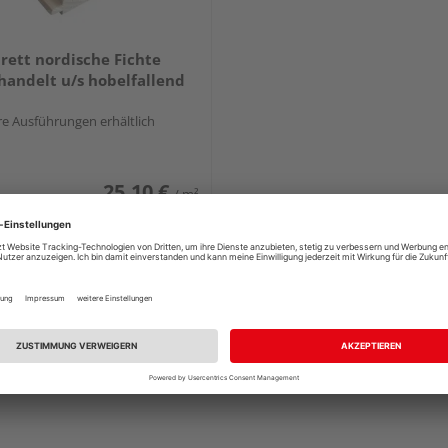
rett nordische Fichte
andelt u/s hobelfallend
e Ausführungen erhältlich
25,10 €
/ m²