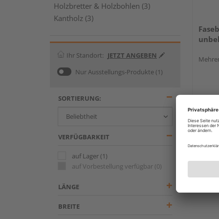
Holzbretter & Holzbohlen (3)
Kantholz (3)
Faseb
unbeh
Ihr Standort:
JETZT ANGEBEN
Mehrer
Nur Ausstellungs-Produkte
(1)
SORTIERUNG:
VERFÜGBARKEIT
auf Lager
(1)
auf Vorbestellung verfügbar
(0)
LÄNGE
BREITE