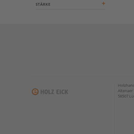
STÄRKE
Holzhan
Altenaer 
58507 Lü