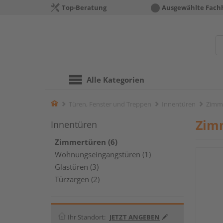
Top-Beratung
Ausgewählte Fach
Alle Kategorien
Home
Türen, Fenster und Treppen
Innentüren
Zimm
Zim
Innentüren
Zimmertüren (6)
Wohnungseingangstüren (1)
Glastüren (3)
Türzargen (2)
Ihr Standort:
JETZT ANGEBEN