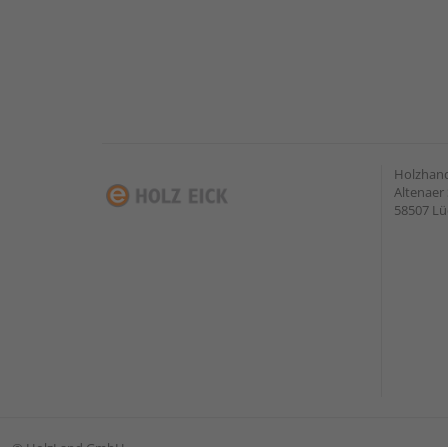
Holzhan
Altenaer 
58507 Lü
©
HolzLand GmbH