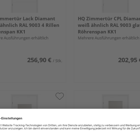
immertür Lack Diamant
HQ Zimmertür CPL Diama
ähnlich RAL 9003 4 Rillen
weiß ähnlich RAL 9003 gla
enspan KK1
Röhrenspan KK1
e Ausführungen erhältlich
Mehrere Ausführungen erhältlich
256,90 €
202,95 
/ Stk.