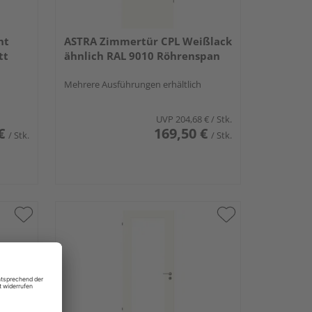
nt
ASTRA Zimmertür CPL Weißlack
tt
ähnlich RAL 9010 Röhrenspan
Mehrere Ausführungen erhältlich
UVP
204,68 €
/ Stk.
€
169,50 €
/ Stk.
/ Stk.