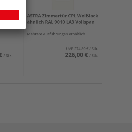
nt
ASTRA Zimmertür CPL Weißlack
tt LA
ähnlich RAL 9010 LA3 Vollspan
Mehrere Ausführungen erhältlich
UVP
274,89 €
/ Stk.
€
226,00 €
/ Stk.
/ Stk.