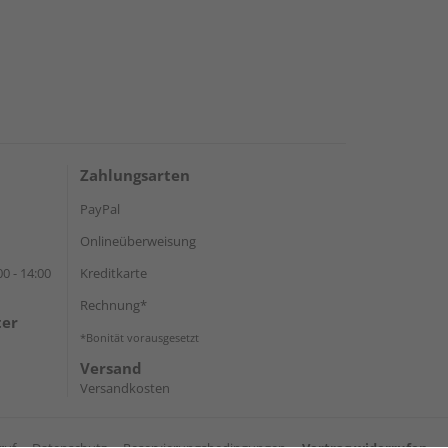
Zahlungsarten
PayPal
Onlineüberweisung
0 - 14:00
Kreditkarte
Rechnung*
ter
*Bonität vorausgesetzt
Versand
Versandkosten
ruf
Datenschutz
Reservierungsbedingungen
Vertrag widerrufen