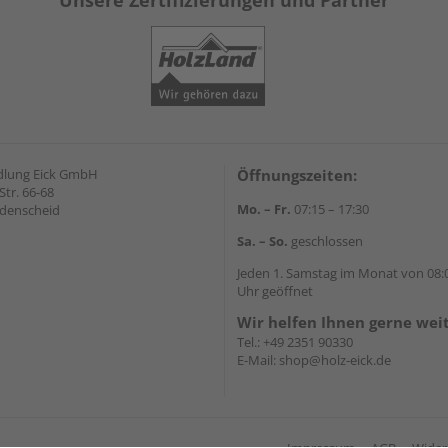
dlung Eick GmbH
Öffnungszeiten:
Str. 66-68
Mo. – Fr.
07:15 – 17:30
denscheid
Sa. – So.
geschlossen
Jeden 1. Samstag im Monat von 08:0
Uhr geöffnet
Wir helfen Ihnen gerne wei
Tel.:
+49 2351 90330
E-Mail:
shop@holz-eick.de
Impressum
AGB
Wider