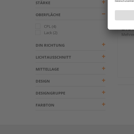
STÄRKE
OBERFLÄCHE
HQ Z
weiß 
CPL
(4)
LA B
Lack
(2)
Mehrer
DIN RICHTUNG
LICHTAUSSCHNITT
MITTELLAGE
DESIGN
DESIGNGRUPPE
FARBTON