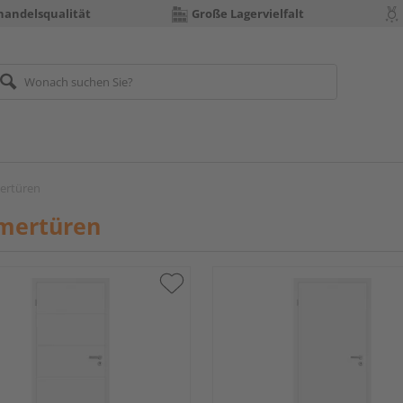
handelsqualität
Große Lagervielfalt
ertüren
mertüren