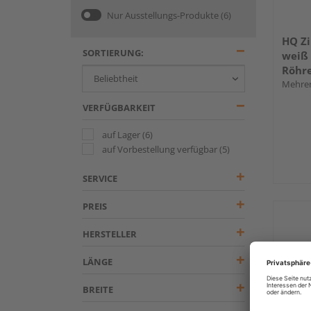
Nur Ausstellungs-Produkte
(6)
HQ Z
SORTIERUNG:
weiß 
Röhr
Mehrer
VERFÜGBARKEIT
auf Lager
(6)
auf Vorbestellung verfügbar
(5)
SERVICE
PREIS
HERSTELLER
LÄNGE
BREITE