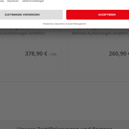
immertür Lack Diamant
HQ Zimmertür CPL Diama
ähnlich RAL 9003 4 Rillen
weiß ähnlich RAL 9003 gla
 Röhrenspan KK1
A Röhrenspan KK1
e Ausführungen erhältlich
Mehrere Ausführungen erhältlich
378,90 €
260,90 
/ Stk.
Unsere Zertifizierungen und Partner