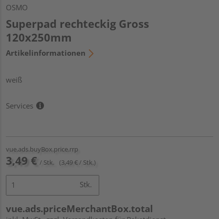
OSMO
Superpad rechteckig Gross
120x250mm
Artikelinformationen
weiß
Services
vue.ads.buyBox.price.rrp
3,49 €
/ Stk.
(3,49 € / Stk.)
Stk.
vue.ads.priceMerchantBox.total