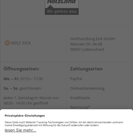
Holzhandlung Eick GmbH
Altenaer Str. 66-68
58507 Lüdenscheid
Öffnungszeiten:
Zahlungsarten
Mo. – Fr.
07:15 – 17:30
PayPal
Sa. – So.
geschlossen
Onlineüberweisung
Jeden 1. Samstag im Monat von
Kreditkarte
08:00 - 14:00 Uhr geöffnet
Rechnung*
Wir helfen Ihnen gerne
*Bonität vorausgesetzt
weiter
Tel.:
+49 2351 90330
Versand
E-Mail:
shop@holz-eick.de
Versandkosten