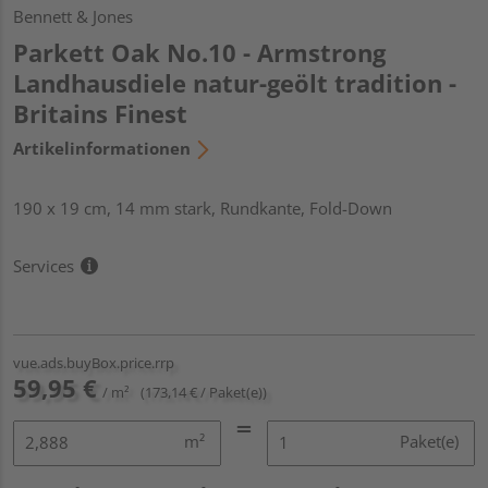
Bennett & Jones
Parkett Oak No.10 - Armstrong
Landhausdiele natur-geölt tradition -
Britains Finest
Artikelinformationen
190 x 19 cm, 14 mm stark, Rundkante, Fold-Down
Services
vue.ads.buyBox.price.rrp
59,95 €
/ m²
(173,14 € / Paket(e))
m²
Paket(e)