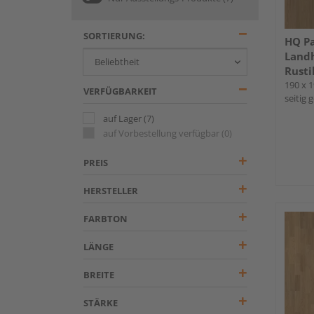
SORTIERUNG:
HQ Pa
Landh
Rusti
190 x 1
VERFÜGBARKEIT
seitig 
auf Lager
(7)
auf Vorbestellung verfügbar
(0)
PREIS
HERSTELLER
FARBTON
LÄNGE
BREITE
STÄRKE