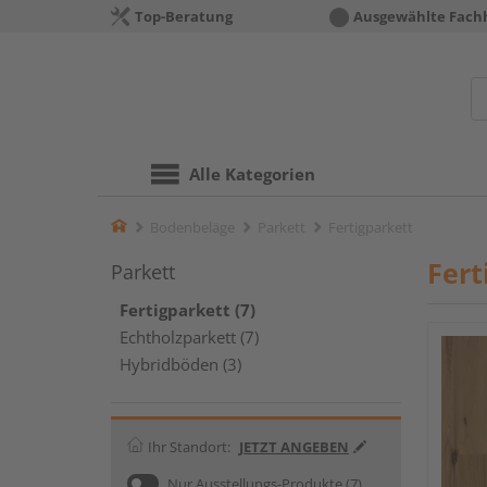
Top-Beratung
Ausgewählte Fach
Alle Kategorien
Home
Bodenbeläge
Parkett
Fertigparkett
Fert
Parkett
Fertigparkett (7)
Echtholzparkett (7)
Hybridböden (3)
Ihr Standort:
JETZT ANGEBEN
Nur Ausstellungs-Produkte
(7)