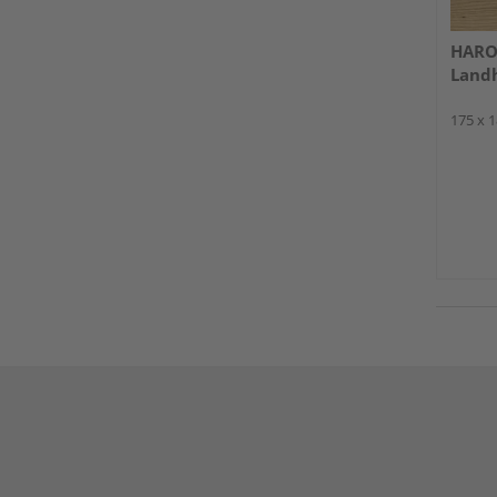
HARO 
Landh
175 x 1