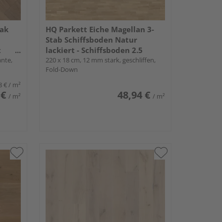
Oak
HQ Parkett Eiche Magellan 3-
Stab Schiffsboden Natur
t
lackiert - Schiffsboden 2.5
ante,
220 x 18 cm, 12 mm stark, geschliffen,
Fold-Down
8 €
/ m²
 €
48,94 €
/ m²
/ m²