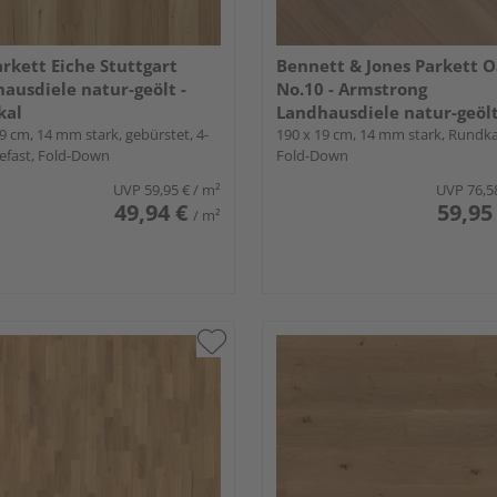
rkett Eiche Stuttgart
Bennett & Jones Parkett 
ausdiele natur-geölt -
No.10 - Armstrong
kal
Landhausdiele natur-geöl
9 cm, 14 mm stark, gebürstet, 4-
tradition - Britains Finest
190 x 19 cm, 14 mm stark, Rundk
gefast, Fold-Down
Fold-Down
UVP
59,95 €
/ m²
UVP
76,5
49,94 €
59,95
/ m²