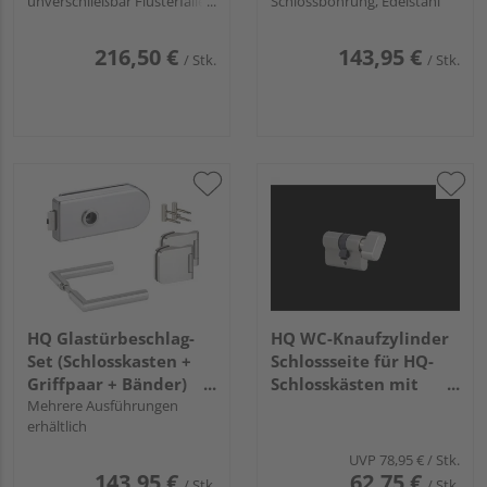
unverschließbar Flüsterfalle,
Schlossbohrung, Edelstahl
DIN variabel, Edelstahl matt
216,50 €
143,95 €
/ Stk.
/ Stk.
HQ Glastürbeschlag-
HQ WC-Knaufzylinder
Set (Schlosskasten +
Schlossseite für HQ-
Griffpaar + Bänder)
Schlosskästen mit
"Rotondo"
Mehrere Ausführungen
Profilzylinder-Bohrung
erhältlich
UVP
78,95 €
/ Stk.
143,95 €
62,75 €
/ Stk.
/ Stk.