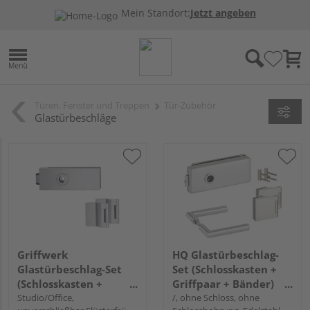
Mein Standort:
Jetzt angeben
Türen, Fenster und Treppen
Tür-Zubehör
Glastürbeschläge
Griffwerk
HQ Glastürbeschlag-
Glastürbeschlag-Set
Set (Schlosskasten +
(Schlosskasten +
Griffpaar + Bänder)
Bänder) "PURISTO S"
Studio/Office,
"Vetro Grande"
/, ohne Schloss, ohne