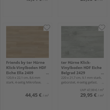
Friends by ter Hürne
ter Hürne Klick-
Klick-Vinylboden HDF
Vinylboden HDF Eiche
Eiche Ella 2409
Belgrad 2429
Landhausdiele
120,9 x 22,1 cm, 8,6 mm
Landhausdiele -
220 x 21,7 cm, 9,1 mm stark,
stark, 4-seitig Mikrofase,
gebürstet, 4-seitig gefast,
GRAND CHOICE
Fold-Down
Fold-Down
UVP
47,99 €
/ m²
44,45 €
29,95 €
/ m²
/ m²