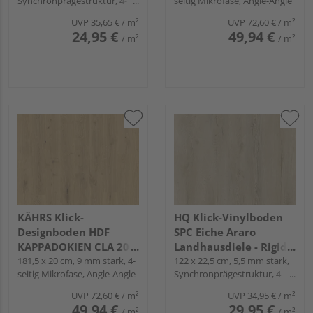
Synchronprägestruktur, 4-
seitig Mikrofase, Angle-Angle
WaveAqua
Aware Collection
seitig, Fold-Down
UVP
35,65 €
/ m²
UVP
72,60 €
/ m²
24,95 €
49,94 €
/ m²
/ m²
KÄHRS Klick-
HQ Klick-Vinylboden
Designboden HDF
SPC Eiche Araro
KAPPADOKIEN CLA 200
Landhausdiele - Rigid-
Landhausdiele - Aware
181,5 x 20 cm, 9 mm stark, 4-
LVT
122 x 22,5 cm, 5,5 mm stark,
seitig Mikrofase, Angle-Angle
Synchronprägestruktur, 4-
Collection
seitig Mikrofase, Fold-Down
UVP
72,60 €
/ m²
UVP
34,95 €
/ m²
49,94 €
29,95 €
/ m²
/ m²