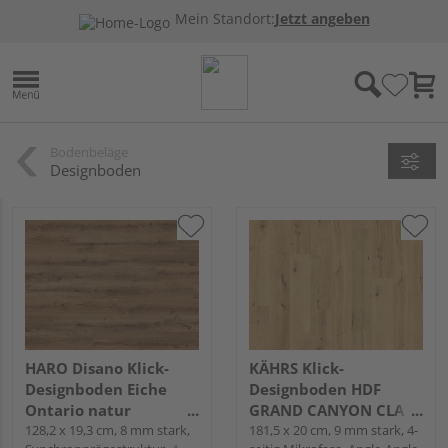
Mein Standort:
Jetzt angeben
Bodenbeläge
Designboden
HARO Disano Klick-
KÄHRS Klick-
Designboden Eiche
Designboden HDF
Ontario natur
GRAND CANYON CLA
Landhausdiele -
128,2 x 19,3 cm, 8 mm stark,
200 Landhausdiele -
181,5 x 20 cm, 9 mm stark, 4-