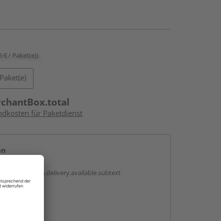
5 € / Paket(e))
Paket(e)
rchantBox.total
ndkosten für Paketdienst
en
antBox.option.delivery.available.subtext
abholen
ng möglich