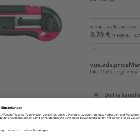
vue.ads.buyBox.price.rrp
3,75 €
/ Paket(e)
(3,7
vue.ads.priceMe
inkl. MwSt.
zzgl. Versa
Online bestell
Auf Lager:
vue.ads.priceMerch
Beim Händler 
Auf Lager:
Abholu