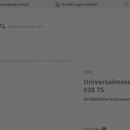
handelsqualität
Große Lagervielfalt
almesser Kunststoff 9mm - 695 700 038 75
SWG
Universalmess
038 75
Artikelinformatione
Services