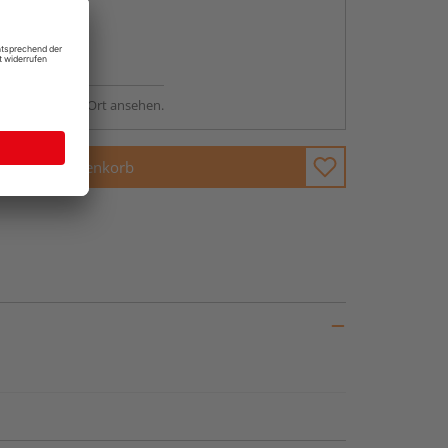
abholen
ng möglich
sstellung - vor Ort ansehen.
In den Warenkorb