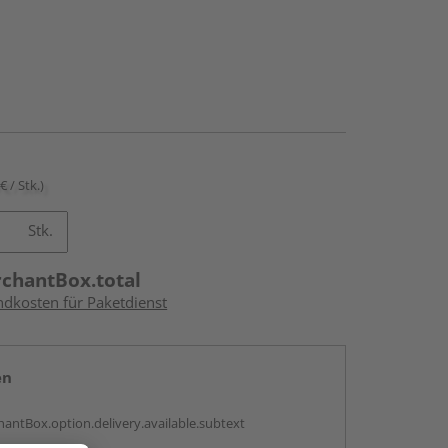
€ / Stk.)
Stk.
rchantBox.total
ndkosten für Paketdienst
en
antBox.option.delivery.available.subtext