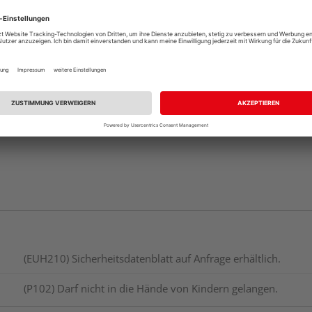
Beim Händler 
Auf Lager:
Abholu
Verfügbar in der Au
(EUH210) Sicherheitsdatenblatt auf Anfrage erhältlich.
(P102) Darf nicht in die Hände von Kindern gelangen.