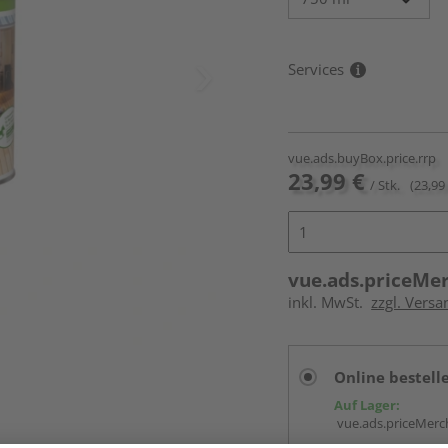
Services
vue.ads.buyBox.price.rrp
23,99 €
/ Stk.
(23,99 
vue.ads.priceMe
inkl. MwSt.
zzgl. Versa
Online bestell
Auf Lager:
vue.ads.priceMerch