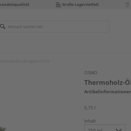
handelsqualität
Große Lagervielfalt
rmoholz-Öl, naturgetönt 010
OSMO
Thermoholz-Öl
Artikelinformatione
0,75 l
Inhalt