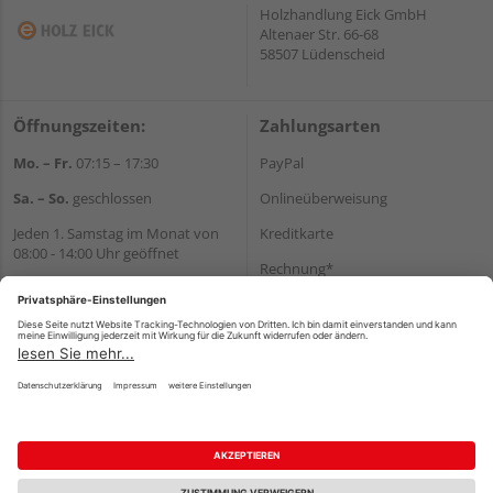
Holzhandlung Eick GmbH
Altenaer Str. 66-68
58507 Lüdenscheid
Öffnungszeiten:
Zahlungsarten
Mo. – Fr.
07:15 – 17:30
PayPal
Sa. – So.
geschlossen
Onlineüberweisung
Jeden 1. Samstag im Monat von
Kreditkarte
08:00 - 14:00 Uhr geöffnet
Rechnung*
Wir helfen Ihnen gerne
*Bonität vorausgesetzt
weiter
Tel.:
+49 2351 90330
Versand
E-Mail:
shop@holz-eick.de
Versandkosten
Impressum
AGB
Widerruf
Datenschutz
Reservierungsbedingungen
Vertrag widerrufen