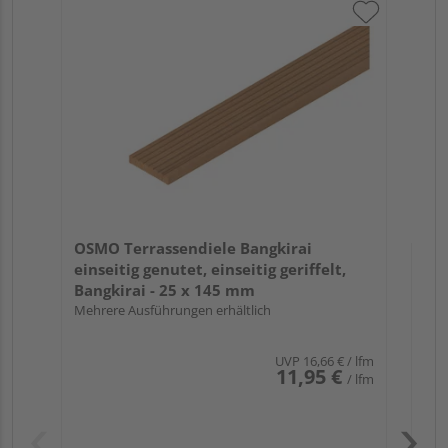
OS
ein
Ban
Meh
OSMO Terrassendiele Bangkirai
einseitig genutet, einseitig geriffelt,
Bangkirai - 25 x 145 mm
Mehrere Ausführungen erhältlich
UVP
16,66 €
/ lfm
11,95 €
/ lfm