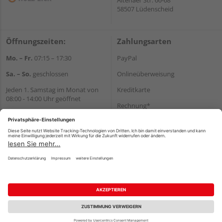
58507 Lüdenscheid
Öffnungszeiten:
Zahlungsarten
Mo. – Fr.
07:15 – 17:30
PayPal
Sa. – So.
geschlossen
Onlineüberweisung
Jeden 1. Samstag im Monat von
Kreditkarte
08:00 - 14:00 Uhr geöffnet
Rechnung*
Wir helfen Ihnen gerne
*Bonität vorausgesetzt
weiter
Tel.:
+49 2351 90330
Versand
E-Mail:
shop@holz-eick.de
Versandkosten
Impressum
AGB
Widerruf
Datenschutz
Reservierungsbedingungen
Vertrag widerrufen
©
HolzLand GmbH