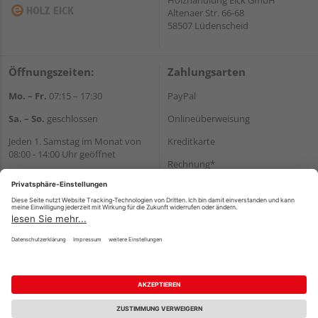
Altenaer Str. 66-68
58507 Lüdenscheid
Öffnungszeiten:
Zahlungsarten
Mo. – Fr.
07:15 – 17:30
PayPal
Sa. – So.
geschlossen
Onlineüberweisung
Jeden 1. Samstag im Monat von
Kreditkarte
08:00 - 14:00 Uhr geöffnet
Rechnung*
Wir helfen Ihnen gerne
*Bonität vorausgesetzt
weiter
Tel.:
+49 2351 90330
Versand
E-Mail:
shop@holz-eick.de
Versandkosten
Impressum
AGB
Widerruf
Datenschutz
Reservierungsbedingungen
Vertrag widerrufen