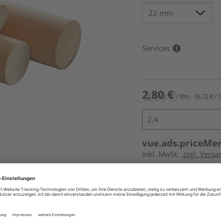
Services
2,80 €
/ lfm
(6,72 € / 
vue.ads.priceMe
inkl. MwSt.
zzgl. Versa
Online bestell
Ihr Standort ist n