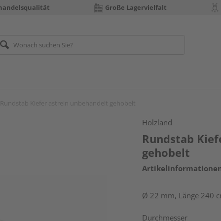
handelsqualität
Große Lagervielfalt
Rundstab Kiefer astrein unbehandelt gehobelt
Holzland
Rundstab Kief
gehobelt
Artikelinformatione
Ø 22 mm, Länge 240 
Durchmesser