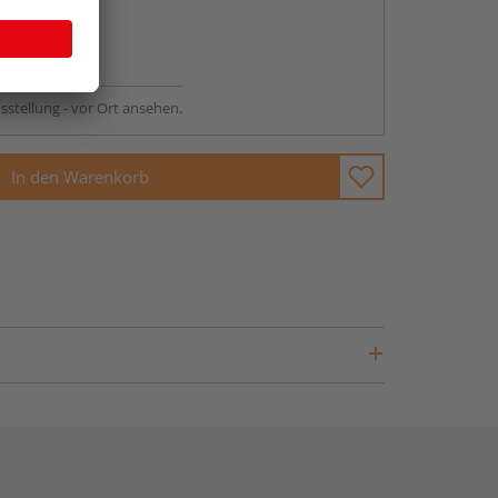
abholen
ng möglich
sstellung - vor Ort ansehen.
In den Warenkorb