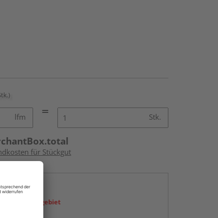
Stk.)
lfm
Stk.
rchantBox.total
ndkosten für Stückgut
en
icht im Liefergebiet