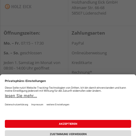
Holzhandlung Eick GmbH
Altenaer Str. 66-68
58507 Lüdenscheid
Öffnungszeiten:
Zahlungsarten
Mo. – Fr.
07:15 – 17:30
PayPal
Sa. – So.
geschlossen
Onlineüberweisung
Jeden 1. Samstag im Monat von
Kreditkarte
08:00 - 14:00 Uhr geöffnet
Rechnung*
Wir helfen Ihnen gerne
*Bonität vorausgesetzt
weiter
Tel.:
+49 2351 90330
Versand
E-Mail:
shop@holz-eick.de
Versandkosten
Impressum
AGB
Widerruf
Datenschutz
Reservierungsbedingungen
Vertrag widerrufen