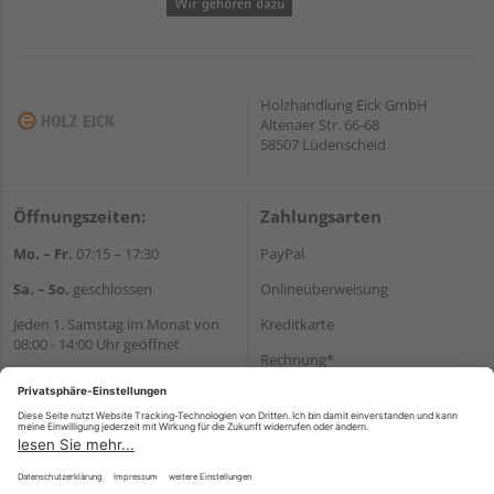
Holzhandlung Eick GmbH
Altenaer Str. 66-68
58507 Lüdenscheid
Öffnungszeiten:
Zahlungsarten
Mo. – Fr.
07:15 – 17:30
PayPal
Sa. – So.
geschlossen
Onlineüberweisung
Jeden 1. Samstag im Monat von
Kreditkarte
08:00 - 14:00 Uhr geöffnet
Rechnung*
Wir helfen Ihnen gerne
*Bonität vorausgesetzt
weiter
Tel.:
+49 2351 90330
Versand
E-Mail:
shop@holz-eick.de
Versandkosten