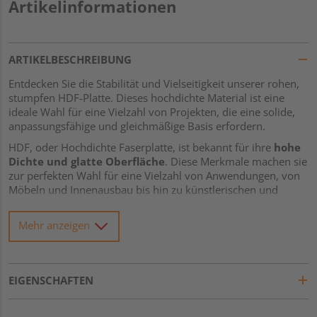
Artikelinformationen
ARTIKELBESCHREIBUNG
Entdecken Sie die Stabilität und Vielseitigkeit unserer rohen,
stumpfen HDF-Platte. Dieses hochdichte Material ist eine
ideale Wahl für eine Vielzahl von Projekten, die eine solide,
anpassungsfähige und gleichmäßige Basis erfordern.
HDF, oder Hochdichte Faserplatte, ist bekannt für ihre
hohe
Dichte und glatte Oberfläche
. Diese Merkmale machen sie
zur perfekten Wahl für eine Vielzahl von Anwendungen, von
Möbeln und Innenausbau bis hin zu künstlerischen und
dekorativen Projekten.
Mehr anzeigen
Ein besonderes Merkmal dieser HDF-Platte ist ihre
stumpfe
Verbindung
. Ohne Nut und Feder, bietet sie Ihnen maximale
Flexibilität bei der Gestaltung und Anpassung an Ihr
spezifisches Projekt. Sie ermöglicht es Ihnen, die Platte auf
EIGENSCHAFTEN
die genaue Größe und Form zuzuschneiden, die Sie
benötigen, ohne durch vorgegebene Verbindungssysteme
eingeschränkt zu werden.