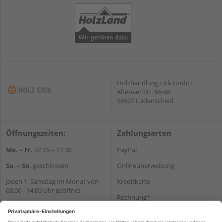
Holzhandlung Eick GmbH
Altenaer Str. 66-68
58507 Lüdenscheid
Öffnungszeiten:
Zahlungsarten
Mo. – Fr.
07:15 – 17:30
PayPal
Sa. – So.
geschlossen
Onlineüberweisung
Jeden 1. Samstag im Monat von
Kreditkarte
08:00 - 14:00 Uhr geöffnet
Rechnung*
Wir helfen Ihnen gerne
*Bonität vorausgesetzt
weiter