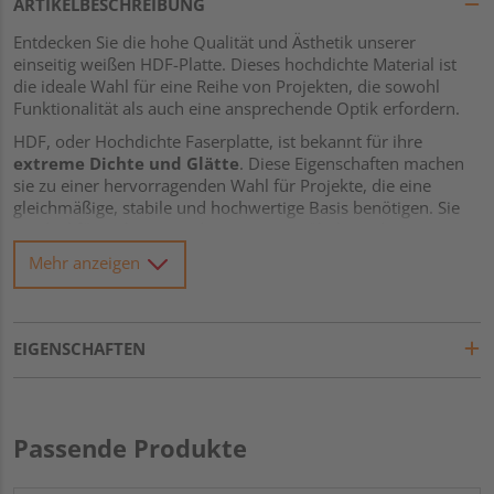
ARTIKELBESCHREIBUNG
Entdecken Sie die hohe Qualität und Ästhetik unserer
einseitig weißen HDF-Platte. Dieses hochdichte Material ist
die ideale Wahl für eine Reihe von Projekten, die sowohl
Funktionalität als auch eine ansprechende Optik erfordern.
HDF, oder Hochdichte Faserplatte, ist bekannt für ihre
extreme Dichte und Glätte
. Diese Eigenschaften machen
sie zu einer hervorragenden Wahl für Projekte, die eine
gleichmäßige, stabile und hochwertige Basis benötigen. Sie
ist ideal für viele Anwendungen, von Möbeln und
Innenausbau bis hin zu künstlerischen und dekorativen
Mehr anzeigen
Projekten.
Ein herausragendes Merkmal unserer HDF-Platte ist ihre
einseitig weiße Oberfläche
. Diese weiß beschichtete Seite
EIGENSCHAFTEN
verleiht der Platte eine saubere, helle und ansprechende
Optik, die den Ästhetikwert jedes Projekts steigert. Sie bietet
auch eine praktische, fertige Oberfläche, die keine zusätzliche
Behandlung erfordert.
Passende Produkte
Die HDF-Platte ist
einfach zu bearbeiten und zu
installieren
, was sie zu einer benutzerfreundlichen Option