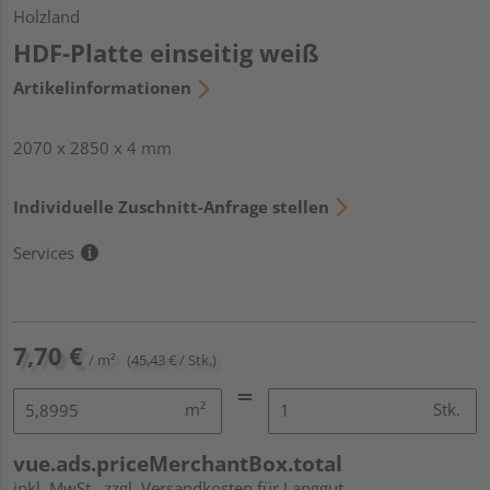
Holzland
HDF-Platte einseitig weiß
Artikelinformationen
2070 x 2850 x 4 mm
Individuelle Zuschnitt-Anfrage stellen
Services
7,70 €
/ m²
(45,43 € / Stk.)
m²
Stk.
vue.ads.priceMerchantBox.total
inkl. MwSt.
zzgl. Versandkosten für Langgut