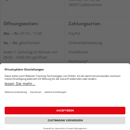
58507 Lüdenscheid
Öffnungszeiten:
Zahlungsarten
Mo. – Fr.
07:15 – 17:30
PayPal
Sa. – So.
geschlossen
Onlineüberweisung
Jeden 1. Samstag im Monat von
Kreditkarte
08:00 - 14:00 Uhr geöffnet
Rechnung*
Wir helfen Ihnen gerne
*Bonität vorausgesetzt
weiter
Tel.:
+49 2351 90330
Versand
E-Mail:
shop@holz-eick.de
Versandkosten
Impressum
AGB
Widerruf
Datenschutz
Reservierungsbedingungen
Vertrag widerrufen
©
HolzLand GmbH