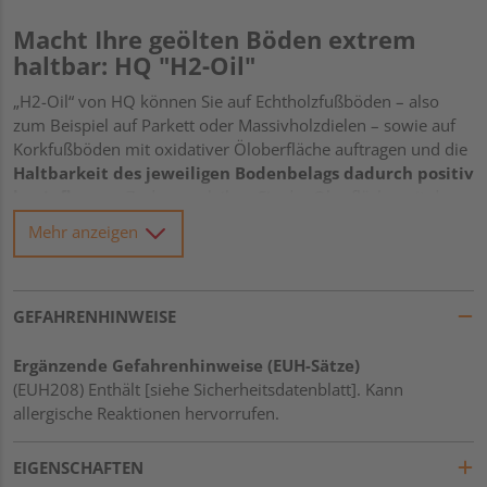
Macht Ihre geölten Böden extrem
haltbar: HQ "H2-Oil"
„H2-Oil“ von HQ können Sie auf Echtholzfußböden – also
zum Beispiel auf
Parkett
oder
Massivholzdielen
– sowie auf
Korkfußböden
mit oxidativer Öloberfläche auftragen und die
Haltbarkeit des jeweiligen
Bodenbelags
dadurch positiv
beeinflussen.
Zudem verleihen Sie der Oberfläche mit dem
HQ-Öl eine seidenmatte Optik, die mit Sicherheit die Blicke
Mehr anzeigen
Ihrer Besucher auf sich ziehen wird.
Besonders toll: Das wirksame „H2-Oil“ von HQ ist – wie der
Name schon verrät –
wasserbasiert und damit sehr
umweltfreundlich
GEFAHRENHINWEISE
.
Wann tragen Sie das HQ-Öl auf?
Ergänzende Gefahrenhinweise (EUH-Sätze)
(EUH208) Enthält [siehe Sicherheitsdatenblatt]. Kann
Das „H2-Oil“ von HQ wenden Sie
entweder direkt nach
allergische Reaktionen hervorrufen.
der Verlegung
zur Einpflege von naturgeölten Böden
oder
zur Auffrischung
derselben an. Die Anwendungshäufigkeit
EIGENSCHAFTEN
hängt hier sowohl von der Beanspruchung als auch