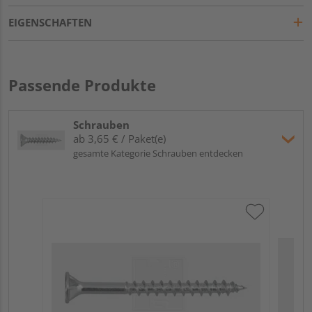
EIGENSCHAFTEN
Passende Produkte
Schrauben
ab 3,65 € / Paket(e)
gesamte Kategorie Schrauben entdecken
SW
Ede
Meh