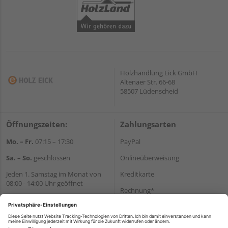
Holzhandlung Eick GmbH
Altenaer Str. 66-68
58507 Lüdenscheid
Öffnungszeiten:
Zahlungsarten
Mo. – Fr.
07:15 – 17:30
PayPal
Sa. – So.
geschlossen
Onlineüberweisung
Jeden 1. Samstag im Monat von
Kreditkarte
08:00 - 14:00 Uhr geöffnet
Rechnung*
Wir helfen Ihnen gerne
*Bonität vorausgesetzt
weiter
Tel.:
+49 2351 90330
Versand