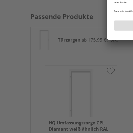
Passende Produkte
Türzargen
ab 175,95 € / Stk.
HQ Umfassungszarge CPL
Diamant weiß ähnlich RAL