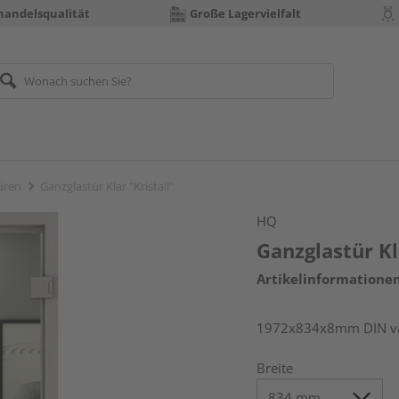
handelsqualität
Große Lagervielfalt
üren
Ganzglastür Klar "Kristall"
HQ
Ganzglastür Kl
Artikelinformatione
1972x834x8mm DIN var
Breite