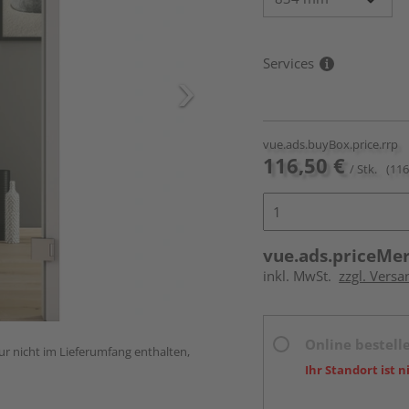
Services
vue.ads.buyBox.price.rrp
116,50 €
/ Stk.
(116
vue.ads.priceMe
inkl. MwSt.
zzgl. Versa
Online bestell
ur nicht im Lieferumfang enthalten,
Ihr Standort ist n