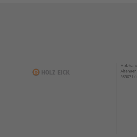
Holzhan
Altenaer 
58507 Lü