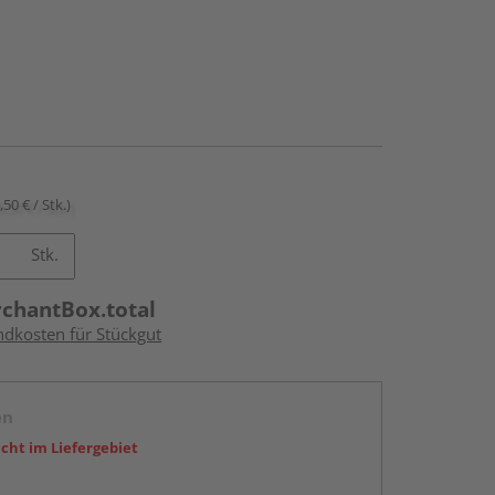
,50 € / Stk.)
Stk.
rchantBox.total
ndkosten für Stückgut
en
icht im Liefergebiet