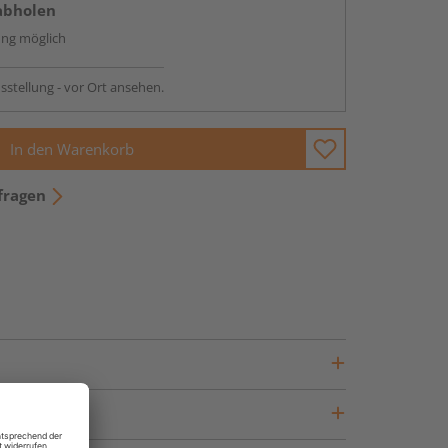
abholen
ng möglich
sstellung - vor Ort ansehen.
In den Warenkorb
fragen