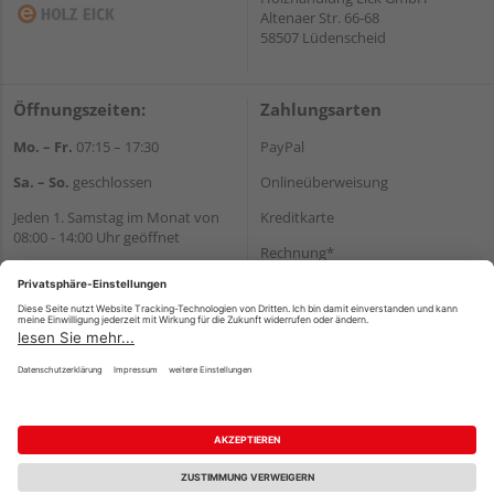
Altenaer Str. 66-68
58507 Lüdenscheid
Öffnungszeiten:
Zahlungsarten
Mo. – Fr.
07:15 – 17:30
PayPal
Sa. – So.
geschlossen
Onlineüberweisung
Jeden 1. Samstag im Monat von
Kreditkarte
08:00 - 14:00 Uhr geöffnet
Rechnung*
Wir helfen Ihnen gerne
*Bonität vorausgesetzt
weiter
Tel.:
+49 2351 90330
Versand
E-Mail:
shop@holz-eick.de
Versandkosten
Impressum
AGB
Widerruf
Datenschutz
Reservierungsbedingungen
Vertrag widerrufen